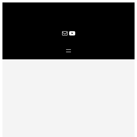
Skip
to
content
Mail
YouTube