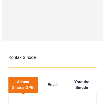
Kontak Sinode
Alamat
Youtube
Email
Sinode GPEI
Sinode