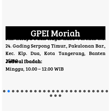
GPEI Moriah
Jln. kelapa Puan Raya. Ruko Verones No.
24. Gading Serpong Timur., Pakulonan Bar.,
Kec. Klp. Dua, Kota Tangerang, Banten
15810
Jadwal Ibadah:
Minggu, 10.00 – 12.00 WIB